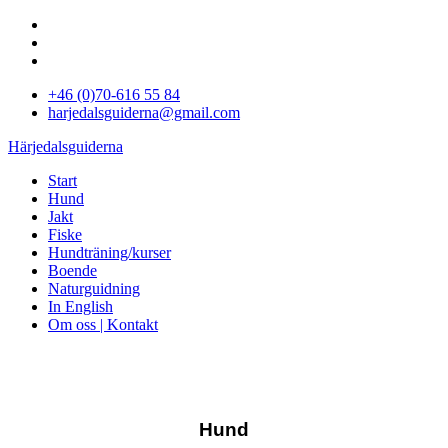
+46 (0)70-616 55 84
harjedalsguiderna@gmail.com
Härjedalsguiderna
Start
Hund
Jakt
Fiske
Hundträning/kurser
Boende
Naturguidning
In English
Om oss | Kontakt
Hund