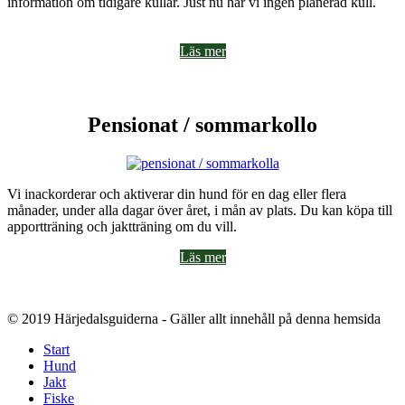
information om tidigare kullar. Just nu har vi ingen planerad kull.
Läs mer
Pensionat / sommarkollo
Vi inackorderar och aktiverar din hund för en dag eller flera
månader, under alla dagar över året, i mån av plats. Du kan köpa till
apportträning och jaktträning om du vill.
Läs mer
© 2019 Härjedalsguiderna - Gäller allt innehåll på denna hemsida
Start
Hund
Jakt
Fiske