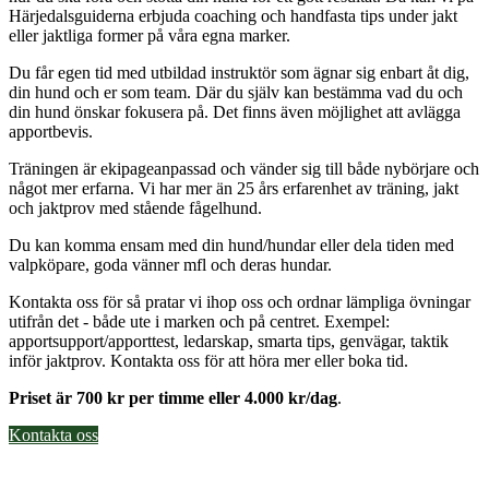
Härjedalsguiderna erbjuda coaching och handfasta tips under jakt
eller jaktliga former på våra egna marker.
Du får egen tid med utbildad instruktör som ägnar sig enbart åt dig,
din hund och er som team. Där du själv kan bestämma vad du och
din hund önskar fokusera på. Det finns även möjlighet att avlägga
apportbevis.
Träningen är ekipageanpassad och vänder sig till både nybörjare och
något mer erfarna. Vi har mer än 25 års erfarenhet av träning, jakt
och jaktprov med stående fågelhund.
Du kan komma ensam med din hund/hundar eller dela tiden med
valpköpare, goda vänner mfl och deras hundar.
Kontakta oss för så pratar vi ihop oss och ordnar lämpliga övningar
utifrån det - både ute i marken och på centret. Exempel:
apportsupport/apporttest, ledarskap, smarta tips, genvägar, taktik
inför jaktprov. Kontakta oss för att höra mer eller boka tid.
Priset är 700 kr per timme eller 4.000 kr/dag
.
Kontakta oss