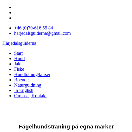
+46 (0)70-616 55 84
harjedalsguiderna@gmail.com
Härjedalsguiderna
Start
Hund
Jakt
Fiske
Hundträning/kurser
Boende
Naturguidning
In English
Om oss | Kontakt
Fågelhundsträning på egna marker