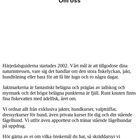
Om oss
Härjedalsguiderna startades 2002. Vårt mål är att tillgodose dina
naturintressen, vare sig det handlar om den stora fiskelyckan, jakt,
hundträning eller bara för att få lite lugn och ro några dagar.
Jaktmarkerna är fantastiskt belägna och präglas av tallskog och
myrmark och det högst belägna punkterna är fjäll. Runt knuten finns
fina fiskevatten med ädelfisk, året om.
Vi ordnar allt från exklusiva jakter, hundkurser, valpträffar,
dressyrkurser för hund, även privata kurser för dig och din stående
fågelhund. Vi utför även apporttest och tränar stående fågelhundar
på uppdrag.
Hör gärna av er om vilka önskemål du har, så skräddarsyr vi