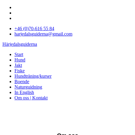
+46 (0)70-616 55 84
harjedalsguiderna@gmail.com
Härjedalsguiderna
Start
Hund
Jakt
Fiske
Hundträning/kurser
Boende
Naturguidning
In English
Om oss | Kontakt