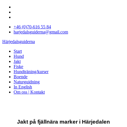
+46 (0)70-616 55 84
harjedalsguiderna@gmail.com
Härjedalsguiderna
Start
Hund
Jakt
Fiske
Hundträning/kurser
Boende
Naturguidning
In English
Om oss | Kontakt
Jakt på fjällnära marker i Härjedalen