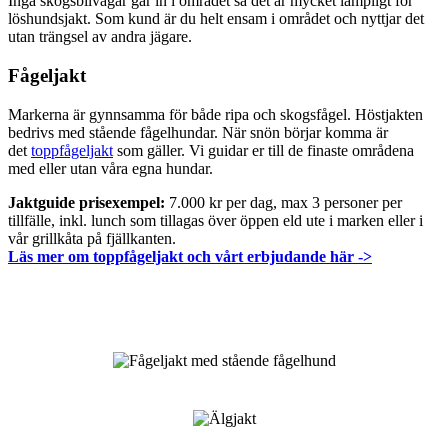
Inga skogsbilvägar går in i området så det är mycket lämpligt för
löshundsjakt. Som kund är du helt ensam i området och nyttjar det
utan trängsel av andra jägare.
Fågeljakt
Markerna är gynnsamma för både ripa och skogsfågel. Höstjakten
bedrivs med stående fågelhundar. När snön börjar komma är
det
toppfågeljakt
som gäller. Vi guidar er till de finaste områdena
med eller utan våra egna hundar.
Jaktguide prisexempel:
7.000 kr per dag, max 3 personer per
tillfälle, inkl. lunch som tillagas över öppen eld ute i marken eller i
vår grillkåta på fjällkanten.
Läs mer om toppfågeljakt och vårt erbjudande här ->